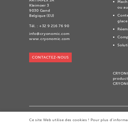
ARTIMPEX SA
Machi
Kleimoer 3
ou au
9030 Gand
Conte
Belgique (EU)
glace
Tél. :
+32 9 216 76 90
Réemb
info@cryonomic.com
Comp
www.cryonomic.com
Solut
CONTACTEZ-NOUS
CRYON
product
CRYON
®
Copyright 2026
|
CRYONOMIC
est une marque d
Ce site Web utilise des cookies ! Pour plus d'inform
|
Cookies
|
Sitemap
|
Conditions générales de