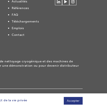
Actualités
Se
Regardez
Volg
Références
connecter
nos
ons
à
vidéos
op
FAQ
Cryonomic
sur
Instagram
Téléchargements
sur
la
Linkedin
chaîne
Emplois
Youtube
Contact
Cryonomic
de nettoyage cryogénique et des machines de
par une démonstration ou pour devenir distributeur
abilité
t de la vie privée
Accepter
CONTACTEZ-NOUS