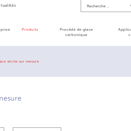
Recherche
tualités
eprise
Produits
Procédé de glace
Applic
carbonique
c
lace sèche sur mesure
 mesure