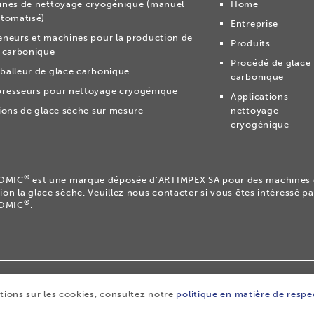
nes de nettoyage cryogénique (manuel
Home
tomatisé)
Entreprise
neurs et machines pour la production de
Produits
 carbonique
Procédé de glace
alleur de glace carbonique
carbonique
resseurs pour nettoyage cryogénique
Applications
ions de glace sèche sur mesure
nettoyage
cryogénique
®
OMIC
est une marque déposée d’ARTIMPEX SA pour des machines 
ion la glace sèche. Veuillez nous contacter si vous êtes intéressé 
®
OMIC
.
éposée d’ARTIMPEX SA.
|
Confidentialité
|
Clause de non-respons
ations sur les cookies, consultez notre
politique en matière de respec
 vente