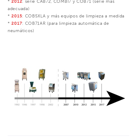
*
2012
: serie CAB72, COMBI7 y COB71 (serie más
adecuada)
*
2015
: COB5XLA y más equipos de limpieza a medida
*
2017
: COB71AR (para limpieza automática de
neumáticos)