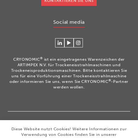
KONTAKTIEREN SIE UNS
Social media
Verlinken
Betrachten
Volg
Sie
Sie
ons
sich
unsere
op
®
CRYONOMIC
ist ein eingetragenes Warenzeichen der
mit
Videos
Instagram
ARTIMPEX N.V. für Trockeneisstrahlmaschinen und
Cryonomic
auf
Trockeneisproduktionsmaschinen. Bitte kontaktieren Sie
uns für eine Vorführung einer Trockeneisstrahlmaschine
auf
unserem
®
oder informieren Sie uns, wenn Sie CRYONOMIC
-Partner
Linkedin
Cryonomic
werden wollen.
YouTube-
Kanal
®
Copyright 2026
|
CRYONOMIC
ist ein eingetragenes
Diese Website nutzt Cookies! Weitere Informationen zur
Warenzeichen der ARTIMPEX nv
|
Datenschutz
|
Verwendung von Cookies finden Sie in unserer