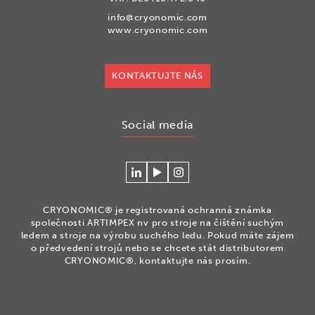
info@cryonomic.com
www.cryonomic.com
KONTAKTUJTE NÁS
Social media
Connecteer
Watch
Volg
met
our
ons
Cryonomic
videos
op
CRYONOMIC® je registrovaná ochranná známka
op
on
Instagram
společnosti ARTIMPEX nv pro stroje na čištění suchým
Linkedin
the
ledem a stroje na výrobu suchého ledu. Pokud máte zájem
o předvedení strojů nebo se chcete stát distributorem
Cryonomic
CRYONOMIC®, kontaktujte nás prosím.
Youtube
channel