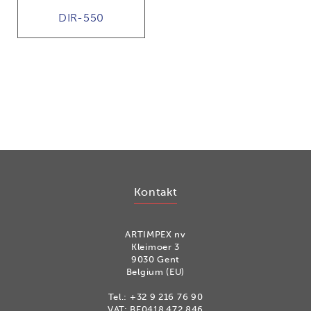
DIR-550
Kontakt
ARTIMPEX nv
Kleimoer 3
9030 Gent
Belgium (EU)
Tel.:
+32 9 216 76 90
VAT: BE0418.472.846